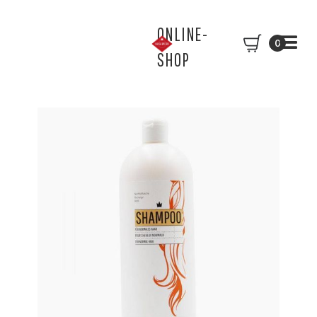
ONLINE-
0
SHOP