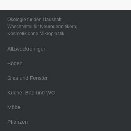
Ökologie für den Haushalt,
Waschmittel für Neurodermitikern,
Kosmetik ohne Mikroplastik
Allzweckreiniger
Böden
Glas und Fenster
Küche, Bad und WC
Möbel
Pflanzen