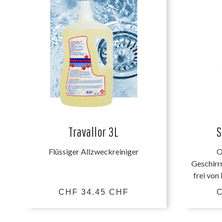
Travallor 3L
S
Flüssiger Allzweckreiniger
O
Geschirrr
frei von
CHF 34.45 CHF
C