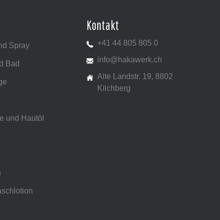
Kontakt
+41 44 805 805 0
nd Spray
info@hakawerk.ch
d Bad
Alte Landstr. 19, 8802
ge
Kilchberg
e und Hautöl
n
schlotion