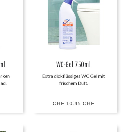
ml
WC-Gel 750ml
arken
Extra dickflüssiges WC Gel mit
Bad.
frischem Duft.
F
CHF 10.45 CHF