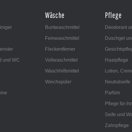
Wäsche
Pflege
iniger
Buntwaschmittel
Deodorant u
Feinwaschmittel
Duschgel un
enster
Fleckentferner
Gesichtspfle
d und WC
Vollwaschmittel
Haarpflege
Waschhilfsmittel
Lotion, Crem
Weichspüler
Neutralseife
ine
Parfüm
Pflege für ih
Seife und Wa
Zahnpflege