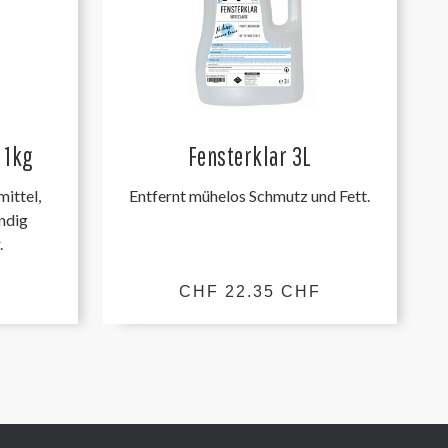
 1kg
Fensterklar 3L
mittel,
Entfernt mühelos Schmutz und Fett.
ändig
.
F
CHF 22.35 CHF