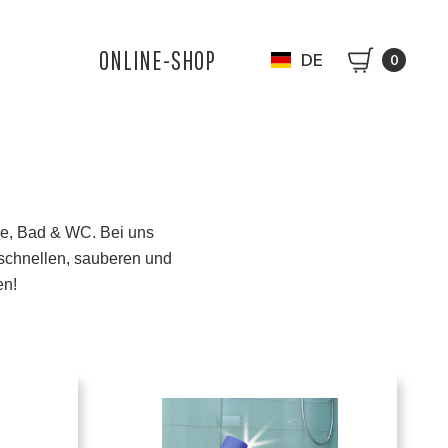
ONLINE-SHOP
DE
0
he, Bad & WC. Bei uns
r schnellen, sauberen und
en!