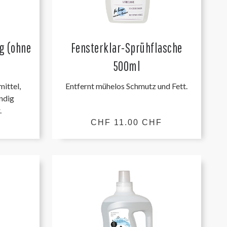
kg (ohne
Fensterklar-Sprühflasche
500ml
mittel,
Entfernt mühelos Schmutz und Fett.
ändig
.
F
CHF 11.00 CHF