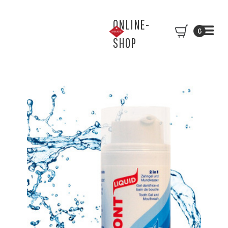
ONLINE-
0
SHOP