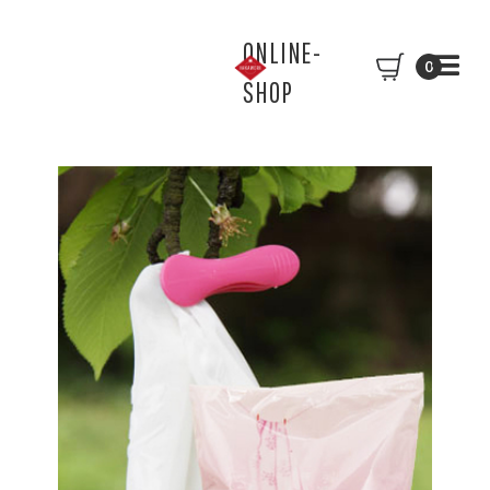
ONLINE-
0
SHOP